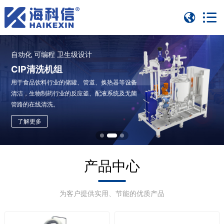
自动化 可编程 卫生级设计
卫生级无缝洁净
支持与现有生产线系统集成
CIP清洗机组
卫生级管中管换热器
管式巴氏杀菌机
用于食品饮料行业的储罐、管道、换热器等设备
精准控流换热 智能合规适配 支持在线清洗 模块化
适用于食品饮料行业中热敏性物料的低温杀菌处
清洁，生物制药行业的反应釜、配液系统及无菌
易集成
理
管路的在线清洗。
了解更多
了解详情
了解更多
产品中心
为客户提供实用、节能的优质产品