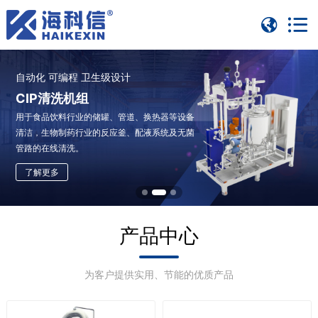
自动化 可编程 卫生级设计
卫生级无缝洁净
支持与现有生产线系统集成
CIP清洗机组
卫生级管中管换热器
管式巴氏杀菌机
用于食品饮料行业的储罐、管道、换热器等设备
精准控流换热 智能合规适配 支持在线清洗 模块化
适用于食品饮料行业中热敏性物料的低温杀菌处
清洁，生物制药行业的反应釜、配液系统及无菌
易集成
理
管路的在线清洗。
了解更多
了解详情
了解更多
产品中心
为客户提供实用、节能的优质产品