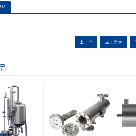
绍
上一个
返回目录
品