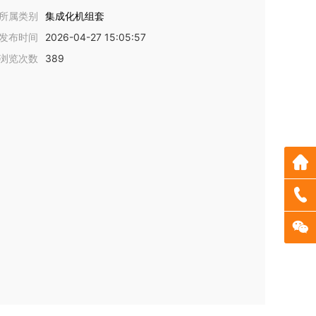
所属类别
集成化机组套
发布时间
2026-04-27 15:05:57
浏览次数
389