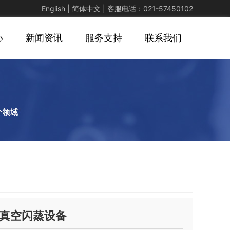
English
|
简体中文
| 客服电话：021-57450102
心
新闻资讯
服务支持
联系我们
真空闪蒸设备