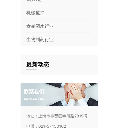
机械搅拌
食品酒水行业
生物制药行业
最新动态
地址：上海市奉贤区寺胡路2819号
电话：021-57450102