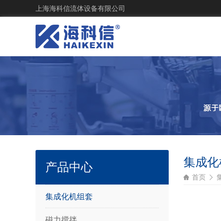
上海海科信流体设备有限公司
集成化
产品中心
首页
集成化机组套
磁力搅拌